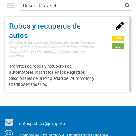
Robos y recuperos de
autos
csv
Ministerio de Justicia. Subsecretaría de Asuntos
zip
Registrales. Dirección Nacional de los Registros
Nacionales de la Propiedad del Automotor y
Créditos ...
Trámites de robos y recuperos de
automotores inscriptos en los Registros
Seccionales de la Propiedad del Automotor y
Créditos Prendarios.
datosjusticia@jus.gov.ar
Commons Attribution 4.0 International license