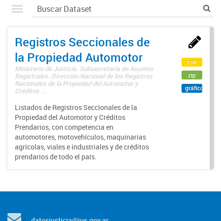
Registros Seccionales de
la Propiedad Automotor
csv
Ministerio de Justicia. Subsecretaría de Asuntos
zip
Registrales. Dirección Nacional de los Registros
Nacionales de la Propiedad del Automotor y
gráfico
Créditos ...
Listados de Registros Seccionales de la
Propiedad del Automotor y Créditos
Prendarios, con competencia en
automotores, motovehículos, maquinarias
agrícolas, viales e industriales y de créditos
prendarios de todo el país.
datosjusticia@jus.gov.ar