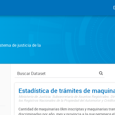
tema de justicia de la
Estadística de trámites de maquina
Ministerio de Justicia. Subsecretaría de Asuntos Registrales. Di
los Registros Nacionales de la Propiedad del Automotor y Créditos
Cantidad de maquinarias 0km inscriptas y maquinarias tran
discriminadas por año, mes y provincia a la que pertenece el