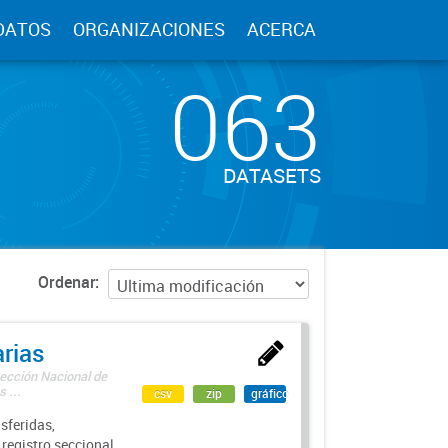
DATOS
ORGANIZACIONES
ACERCA
063
DATASETS
Ordenar
rias
rección Nacional de
 ...
csv
zip
gráfico
sferidas,
 registro seccional