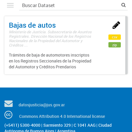
Bajas de autos
Ministerio de Justicia. Subsecretaría de Asuntos
Registrales. Dirección Nacional de los Registros
csv
Nacionales de la Propiedad del Automotor y
zip
Créditos ...
Trámites de baja de automotores inscriptos
en los Registros Seccionales de la Propiedad
del Automotor y Créditos Prendarios
datosjusticia@jus.gov.ar
Commons Attribution 4.0 International license
(+5411) 5300-4000 | Sarmiento 329 | C 1041 AAG | Ciudad
Autónoma de Buenos Aires | Argentina