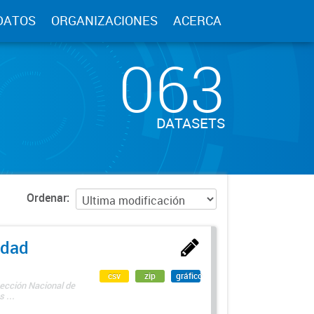
DATOS
ORGANIZACIONES
ACERCA
063
DATASETS
Ordenar
edad
csv
zip
gráfico
rección Nacional de
 ...