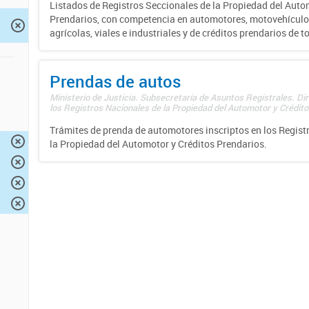
Listados de Registros Seccionales de la Propiedad del Auto
Prendarios, con competencia en automotores, motovehículo
agrícolas, viales e industriales y de créditos prendarios de to
Prendas de autos
Ministerio de Justicia. Subsecretaría de Asuntos Registrales. Di
los Registros Nacionales de la Propiedad del Automotor y Créditos
Trámites de prenda de automotores inscriptos en los Regist
la Propiedad del Automotor y Créditos Prendarios.