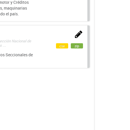
motor y Créditos
s, maquinarias
do el país.
rección Nacional de
 ...
csv
zip
ros Seccionales de