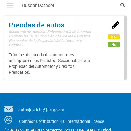
Prendas de autos
Ministerio de Justicia. Subsecretaría de Asuntos
Registrales. Dirección Nacional de los Registros
csv
Nacionales de la Propiedad del Automotor y
zip
Créditos ...
Trámites de prenda de automotores
inscriptos en los Registros Seccionales de la
Propiedad del Automotor y Créditos
Prendarios.
datosjusticia@jus.gov.ar
Commons Attribution 4.0 International license
(+5411) 5300-4000 | Sarmiento 329 | C 1041 AAG | Ciudad