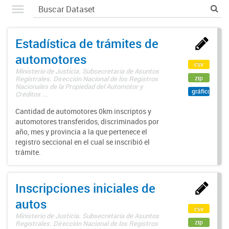
Estadística de trámites de
automotores
csv
Ministerio de Justicia. Subsecretaría de Asuntos
zip
Registrales. Dirección Nacional de los Registros
Nacionales de la Propiedad del Automotor y
gráfico
Créditos ...
Cantidad de automotores 0km inscriptos y
automotores transferidos, discriminados por
año, mes y provincia a la que pertenece el
registro seccional en el cual se inscribió el
trámite.
Inscripciones iniciales de
autos
csv
Ministerio de Justicia. Subsecretaría de Asuntos
zip
Registrales. Dirección Nacional de los Registros