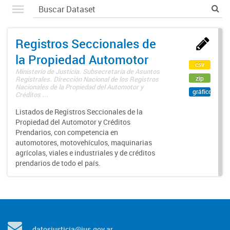
Registros Seccionales de
la Propiedad Automotor
csv
Ministerio de Justicia. Subsecretaría de Asuntos
zip
Registrales. Dirección Nacional de los Registros
Nacionales de la Propiedad del Automotor y
gráfico
Créditos ...
Listados de Registros Seccionales de la
Propiedad del Automotor y Créditos
Prendarios, con competencia en
automotores, motovehículos, maquinarias
agrícolas, viales e industriales y de créditos
prendarios de todo el país.
datosjusticia@jus.gov.ar