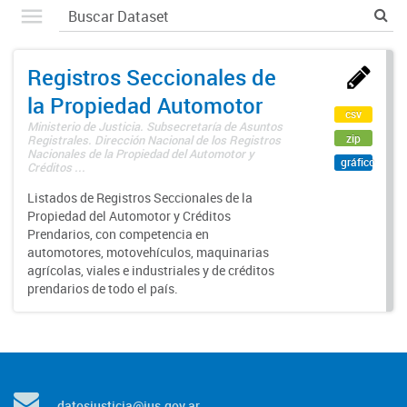
Registros Seccionales de
la Propiedad Automotor
csv
Ministerio de Justicia. Subsecretaría de Asuntos
zip
Registrales. Dirección Nacional de los Registros
Nacionales de la Propiedad del Automotor y
gráfico
Créditos ...
Listados de Registros Seccionales de la
Propiedad del Automotor y Créditos
Prendarios, con competencia en
automotores, motovehículos, maquinarias
agrícolas, viales e industriales y de créditos
prendarios de todo el país.
datosjusticia@jus.gov.ar