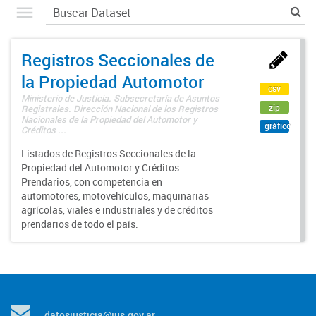
Registros Seccionales de
la Propiedad Automotor
csv
Ministerio de Justicia. Subsecretaría de Asuntos
zip
Registrales. Dirección Nacional de los Registros
Nacionales de la Propiedad del Automotor y
gráfico
Créditos ...
Listados de Registros Seccionales de la
Propiedad del Automotor y Créditos
Prendarios, con competencia en
automotores, motovehículos, maquinarias
agrícolas, viales e industriales y de créditos
prendarios de todo el país.
datosjusticia@jus.gov.ar