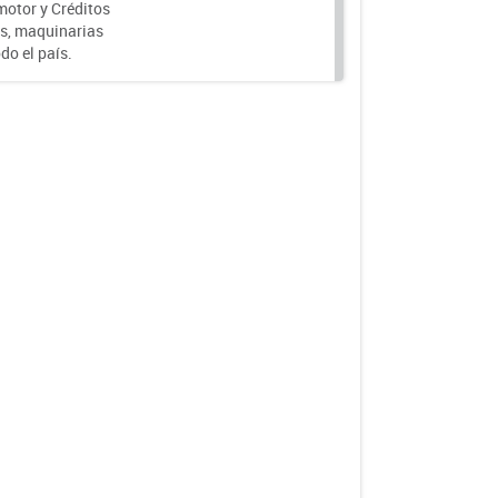
motor y Créditos
s, maquinarias
do el país.