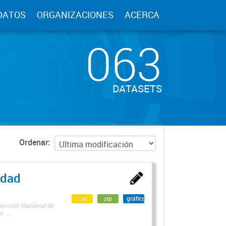
DATOS
ORGANIZACIONES
ACERCA
063
DATASETS
Ordenar
edad
csv
zip
gráfico
rección Nacional de
 ...