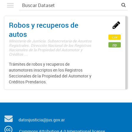
Robos y recuperos de
autos
csv
Ministerio de Justicia. Subsecretaría de Asuntos
zip
Registrales. Dirección Nacional de los Registros
Nacionales de la Propiedad del Automotor y
Créditos ...
Trámites de robos y recuperos de
automotores inscriptos en los Registros
Seccionales de la Propiedad del Automotor y
Créditos Prendarios.
datosjusticia@jus.gov.ar
Commons Attribution 4.0 International license