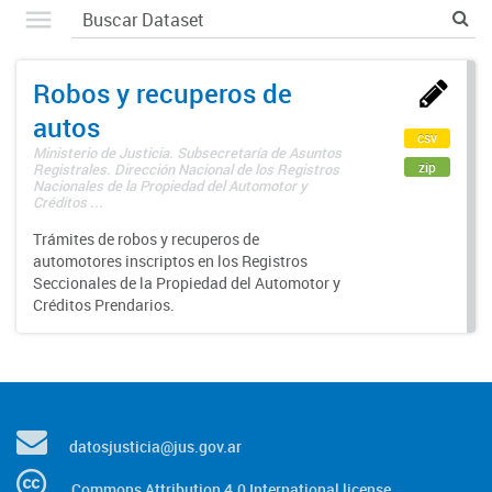
Robos y recuperos de
autos
csv
Ministerio de Justicia. Subsecretaría de Asuntos
zip
Registrales. Dirección Nacional de los Registros
Nacionales de la Propiedad del Automotor y
Créditos ...
Trámites de robos y recuperos de
automotores inscriptos en los Registros
Seccionales de la Propiedad del Automotor y
Créditos Prendarios.
datosjusticia@jus.gov.ar
Commons Attribution 4.0 International license