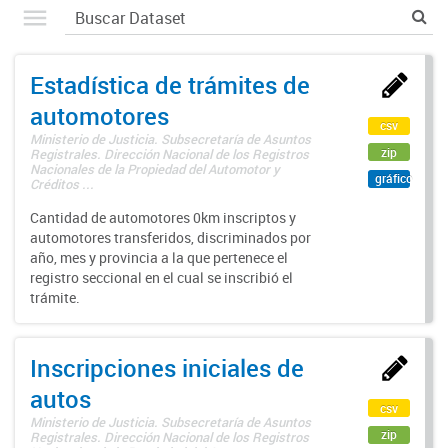
Estadística de trámites de
automotores
csv
Ministerio de Justicia. Subsecretaría de Asuntos
zip
Registrales. Dirección Nacional de los Registros
Nacionales de la Propiedad del Automotor y
gráfico
Créditos ...
Cantidad de automotores 0km inscriptos y
automotores transferidos, discriminados por
año, mes y provincia a la que pertenece el
registro seccional en el cual se inscribió el
trámite.
Inscripciones iniciales de
autos
csv
Ministerio de Justicia. Subsecretaría de Asuntos
zip
Registrales. Dirección Nacional de los Registros