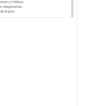
motor y Créditos
s, maquinarias
do el país.