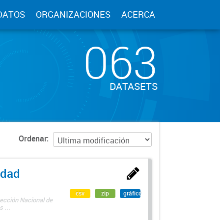
DATOS
ORGANIZACIONES
ACERCA
063
DATASETS
Ordenar
edad
csv
zip
gráfico
rección Nacional de
 ...