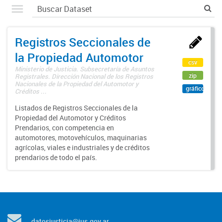
Registros Seccionales de
la Propiedad Automotor
csv
Ministerio de Justicia. Subsecretaría de Asuntos
zip
Registrales. Dirección Nacional de los Registros
Nacionales de la Propiedad del Automotor y
gráfico
Créditos ...
Listados de Registros Seccionales de la
Propiedad del Automotor y Créditos
Prendarios, con competencia en
automotores, motovehículos, maquinarias
agrícolas, viales e industriales y de créditos
prendarios de todo el país.
datosjusticia@jus.gov.ar