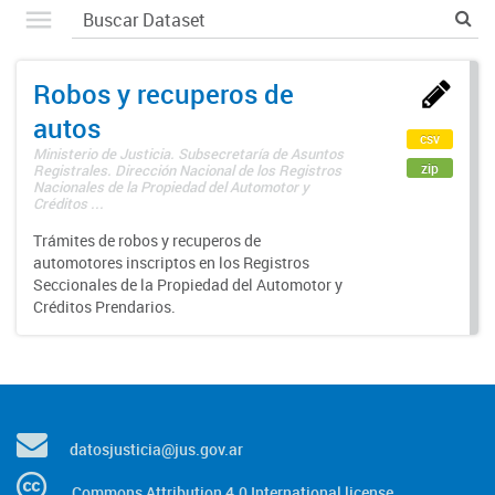
Robos y recuperos de
autos
csv
Ministerio de Justicia. Subsecretaría de Asuntos
zip
Registrales. Dirección Nacional de los Registros
Nacionales de la Propiedad del Automotor y
Créditos ...
Trámites de robos y recuperos de
automotores inscriptos en los Registros
Seccionales de la Propiedad del Automotor y
Créditos Prendarios.
datosjusticia@jus.gov.ar
Commons Attribution 4.0 International license