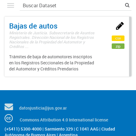
Bajas de autos
Ministerio de Justicia. Subsecretaría de Asuntos
Registrales. Dirección Nacional de los Registros
csv
Nacionales de la Propiedad del Automotor y
zip
Créditos ...
Trámites de baja de automotores inscriptos
en los Registros Seccionales de la Propiedad
del Automotor y Créditos Prendarios
datosjusticia@jus.gov.ar
Commons Attribution 4.0 International license
(+5411) 5300-4000 | Sarmiento 329 | C 1041 AAG | Ciudad
Autónoma de Buenos Aires | Argentina