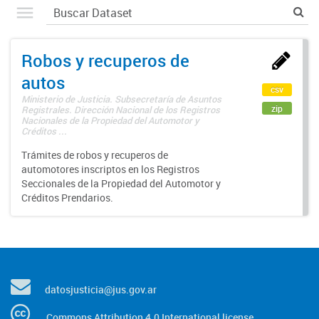
Robos y recuperos de
autos
csv
Ministerio de Justicia. Subsecretaría de Asuntos
zip
Registrales. Dirección Nacional de los Registros
Nacionales de la Propiedad del Automotor y
Créditos ...
Trámites de robos y recuperos de
automotores inscriptos en los Registros
Seccionales de la Propiedad del Automotor y
Créditos Prendarios.
datosjusticia@jus.gov.ar
Commons Attribution 4.0 International license