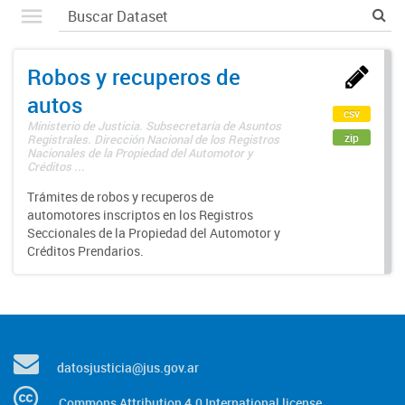
Robos y recuperos de
autos
csv
Ministerio de Justicia. Subsecretaría de Asuntos
zip
Registrales. Dirección Nacional de los Registros
Nacionales de la Propiedad del Automotor y
Créditos ...
Trámites de robos y recuperos de
automotores inscriptos en los Registros
Seccionales de la Propiedad del Automotor y
Créditos Prendarios.
datosjusticia@jus.gov.ar
Commons Attribution 4.0 International license