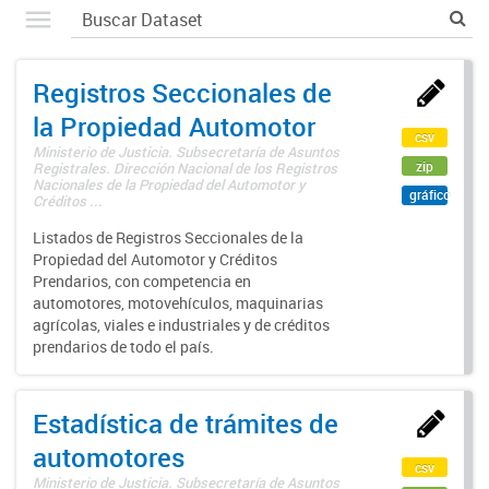
Registros Seccionales de
la Propiedad Automotor
csv
Ministerio de Justicia. Subsecretaría de Asuntos
zip
Registrales. Dirección Nacional de los Registros
Nacionales de la Propiedad del Automotor y
gráfico
Créditos ...
Listados de Registros Seccionales de la
Propiedad del Automotor y Créditos
Prendarios, con competencia en
automotores, motovehículos, maquinarias
agrícolas, viales e industriales y de créditos
prendarios de todo el país.
Estadística de trámites de
automotores
csv
Ministerio de Justicia. Subsecretaría de Asuntos