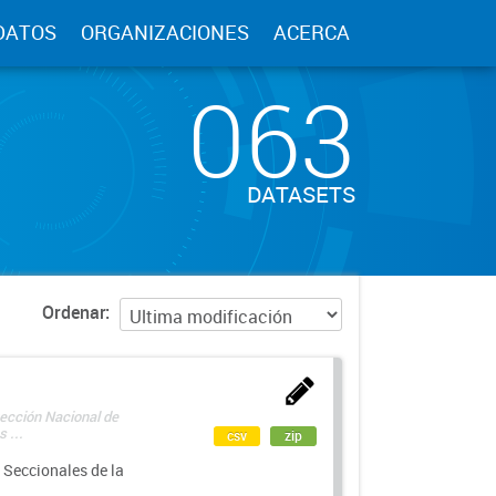
DATOS
ORGANIZACIONES
ACERCA
063
DATASETS
Ordenar
rección Nacional de
 ...
csv
zip
 Seccionales de la