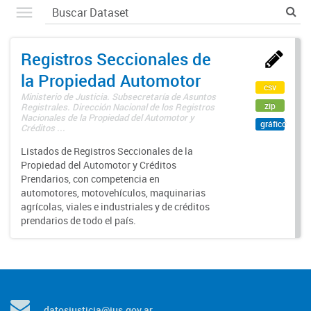
Registros Seccionales de
la Propiedad Automotor
csv
Ministerio de Justicia. Subsecretaría de Asuntos
zip
Registrales. Dirección Nacional de los Registros
Nacionales de la Propiedad del Automotor y
gráfico
Créditos ...
Listados de Registros Seccionales de la
Propiedad del Automotor y Créditos
Prendarios, con competencia en
automotores, motovehículos, maquinarias
agrícolas, viales e industriales y de créditos
prendarios de todo el país.
datosjusticia@jus.gov.ar