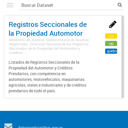
Registros Seccionales de
la Propiedad Automotor
csv
Ministerio de Justicia. Subsecretaría de Asuntos
zip
Registrales. Dirección Nacional de los Registros
Nacionales de la Propiedad del Automotor y
gráfico
Créditos ...
Listados de Registros Seccionales de la
Propiedad del Automotor y Créditos
Prendarios, con competencia en
automotores, motovehículos, maquinarias
agrícolas, viales e industriales y de créditos
prendarios de todo el país.
datosjusticia@jus.gov.ar