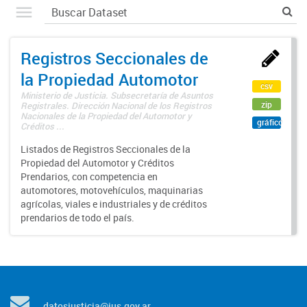
Registros Seccionales de
la Propiedad Automotor
csv
Ministerio de Justicia. Subsecretaría de Asuntos
zip
Registrales. Dirección Nacional de los Registros
Nacionales de la Propiedad del Automotor y
gráfico
Créditos ...
Listados de Registros Seccionales de la
Propiedad del Automotor y Créditos
Prendarios, con competencia en
automotores, motovehículos, maquinarias
agrícolas, viales e industriales y de créditos
prendarios de todo el país.
datosjusticia@jus.gov.ar