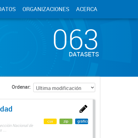
DATOS
ORGANIZACIONES
ACERCA
063
DATASETS
Ordenar
edad
csv
zip
gráfico
rección Nacional de
 ...