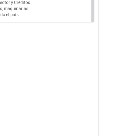
motor y Créditos
s, maquinarias
do el país.