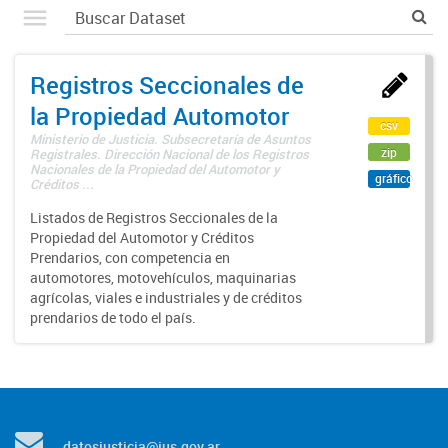
Registros Seccionales de
la Propiedad Automotor
csv
Ministerio de Justicia. Subsecretaría de Asuntos
zip
Registrales. Dirección Nacional de los Registros
Nacionales de la Propiedad del Automotor y
gráfico
Créditos ...
Listados de Registros Seccionales de la
Propiedad del Automotor y Créditos
Prendarios, con competencia en
automotores, motovehículos, maquinarias
agrícolas, viales e industriales y de créditos
prendarios de todo el país.
datosjusticia@jus.gov.ar