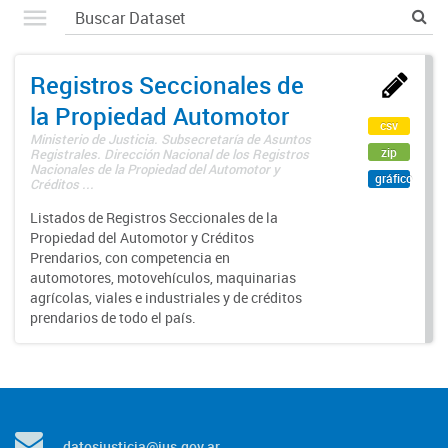
Registros Seccionales de
la Propiedad Automotor
csv
Ministerio de Justicia. Subsecretaría de Asuntos
zip
Registrales. Dirección Nacional de los Registros
Nacionales de la Propiedad del Automotor y
gráfico
Créditos ...
Listados de Registros Seccionales de la
Propiedad del Automotor y Créditos
Prendarios, con competencia en
automotores, motovehículos, maquinarias
agrícolas, viales e industriales y de créditos
prendarios de todo el país.
datosjusticia@jus.gov.ar