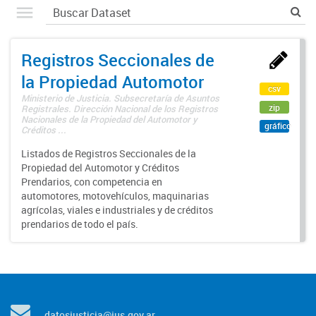
Registros Seccionales de
la Propiedad Automotor
csv
Ministerio de Justicia. Subsecretaría de Asuntos
zip
Registrales. Dirección Nacional de los Registros
Nacionales de la Propiedad del Automotor y
gráfico
Créditos ...
Listados de Registros Seccionales de la
Propiedad del Automotor y Créditos
Prendarios, con competencia en
automotores, motovehículos, maquinarias
agrícolas, viales e industriales y de créditos
prendarios de todo el país.
datosjusticia@jus.gov.ar