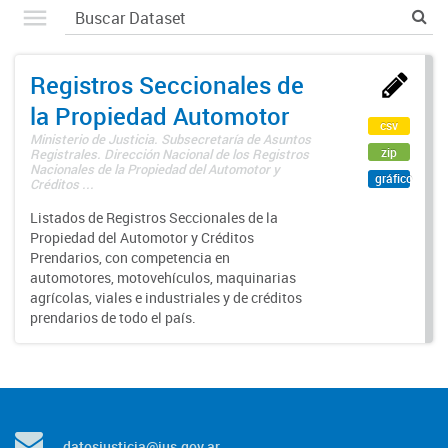
Registros Seccionales de
la Propiedad Automotor
csv
Ministerio de Justicia. Subsecretaría de Asuntos
zip
Registrales. Dirección Nacional de los Registros
Nacionales de la Propiedad del Automotor y
gráfico
Créditos ...
Listados de Registros Seccionales de la
Propiedad del Automotor y Créditos
Prendarios, con competencia en
automotores, motovehículos, maquinarias
agrícolas, viales e industriales y de créditos
prendarios de todo el país.
datosjusticia@jus.gov.ar