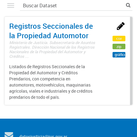
Registros Seccionales de
la Propiedad Automotor
csv
Ministerio de Justicia. Subsecretaría de Asuntos
zip
Registrales. Dirección Nacional de los Registros
Nacionales de la Propiedad del Automotor y
gráfico
Créditos ...
Listados de Registros Seccionales de la
Propiedad del Automotor y Créditos
Prendarios, con competencia en
automotores, motovehículos, maquinarias
agrícolas, viales e industriales y de créditos
prendarios de todo el país.
datosjusticia@jus.gov.ar