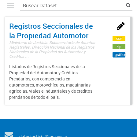
Registros Seccionales de
la Propiedad Automotor
csv
Ministerio de Justicia. Subsecretaría de Asuntos
zip
Registrales. Dirección Nacional de los Registros
Nacionales de la Propiedad del Automotor y
gráfico
Créditos ...
Listados de Registros Seccionales de la
Propiedad del Automotor y Créditos
Prendarios, con competencia en
automotores, motovehículos, maquinarias
agrícolas, viales e industriales y de créditos
prendarios de todo el país.
datosjusticia@jus.gov.ar