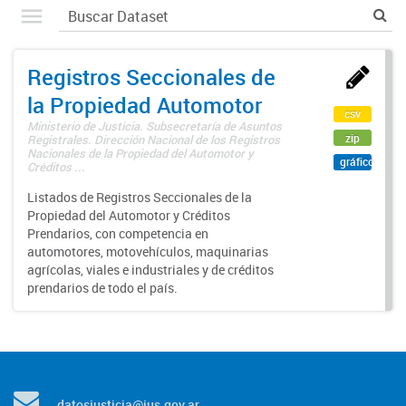
Registros Seccionales de
la Propiedad Automotor
csv
Ministerio de Justicia. Subsecretaría de Asuntos
zip
Registrales. Dirección Nacional de los Registros
Nacionales de la Propiedad del Automotor y
gráfico
Créditos ...
Listados de Registros Seccionales de la
Propiedad del Automotor y Créditos
Prendarios, con competencia en
automotores, motovehículos, maquinarias
agrícolas, viales e industriales y de créditos
prendarios de todo el país.
datosjusticia@jus.gov.ar