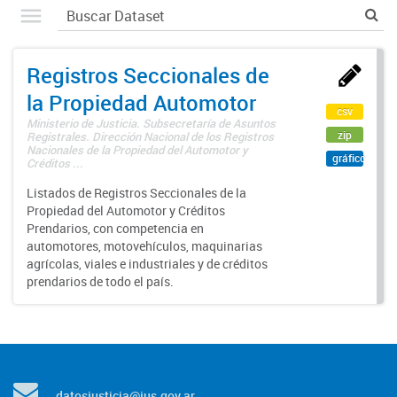
Registros Seccionales de
la Propiedad Automotor
csv
Ministerio de Justicia. Subsecretaría de Asuntos
zip
Registrales. Dirección Nacional de los Registros
Nacionales de la Propiedad del Automotor y
gráfico
Créditos ...
Listados de Registros Seccionales de la
Propiedad del Automotor y Créditos
Prendarios, con competencia en
automotores, motovehículos, maquinarias
agrícolas, viales e industriales y de créditos
prendarios de todo el país.
datosjusticia@jus.gov.ar