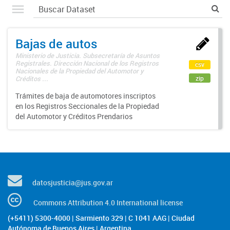
Bajas de autos
Ministerio de Justicia. Subsecretaría de Asuntos
Registrales. Dirección Nacional de los Registros
csv
Nacionales de la Propiedad del Automotor y
zip
Créditos ...
Trámites de baja de automotores inscriptos
en los Registros Seccionales de la Propiedad
del Automotor y Créditos Prendarios
datosjusticia@jus.gov.ar
Commons Attribution 4.0 International license
(+5411) 5300-4000 | Sarmiento 329 | C 1041 AAG | Ciudad
Autónoma de Buenos Aires | Argentina