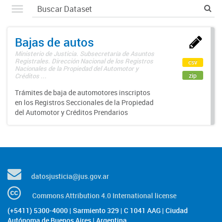
Bajas de autos
Ministerio de Justicia. Subsecretaría de Asuntos
Registrales. Dirección Nacional de los Registros
csv
Nacionales de la Propiedad del Automotor y
zip
Créditos ...
Trámites de baja de automotores inscriptos
en los Registros Seccionales de la Propiedad
del Automotor y Créditos Prendarios
datosjusticia@jus.gov.ar
Commons Attribution 4.0 International license
(+5411) 5300-4000 | Sarmiento 329 | C 1041 AAG | Ciudad
Autónoma de Buenos Aires | Argentina