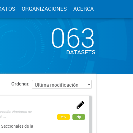
DATOS
ORGANIZACIONES
ACERCA
063
DATASETS
Ordenar
rección Nacional de
 ...
csv
zip
 Seccionales de la