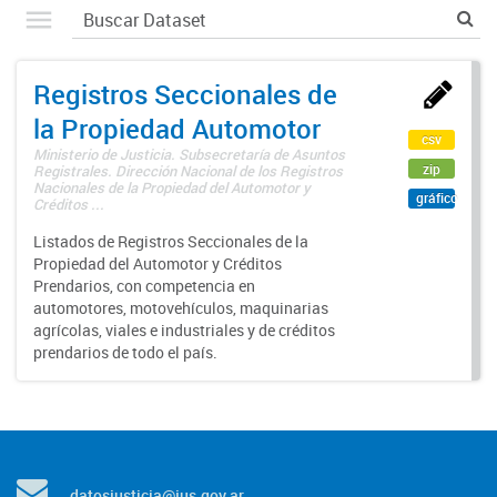
Registros Seccionales de
la Propiedad Automotor
csv
Ministerio de Justicia. Subsecretaría de Asuntos
zip
Registrales. Dirección Nacional de los Registros
Nacionales de la Propiedad del Automotor y
gráfico
Créditos ...
Listados de Registros Seccionales de la
Propiedad del Automotor y Créditos
Prendarios, con competencia en
automotores, motovehículos, maquinarias
agrícolas, viales e industriales y de créditos
prendarios de todo el país.
datosjusticia@jus.gov.ar