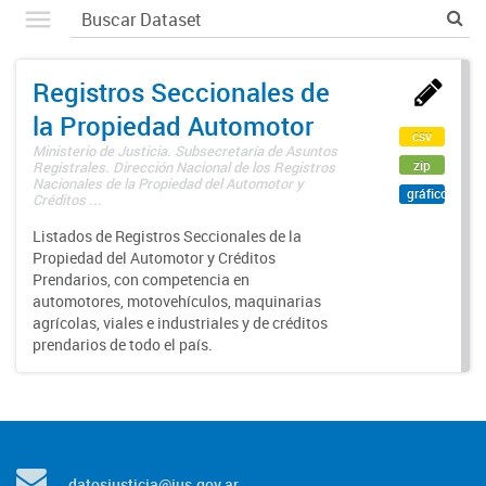
Registros Seccionales de
la Propiedad Automotor
csv
Ministerio de Justicia. Subsecretaría de Asuntos
zip
Registrales. Dirección Nacional de los Registros
Nacionales de la Propiedad del Automotor y
gráfico
Créditos ...
Listados de Registros Seccionales de la
Propiedad del Automotor y Créditos
Prendarios, con competencia en
automotores, motovehículos, maquinarias
agrícolas, viales e industriales y de créditos
prendarios de todo el país.
datosjusticia@jus.gov.ar