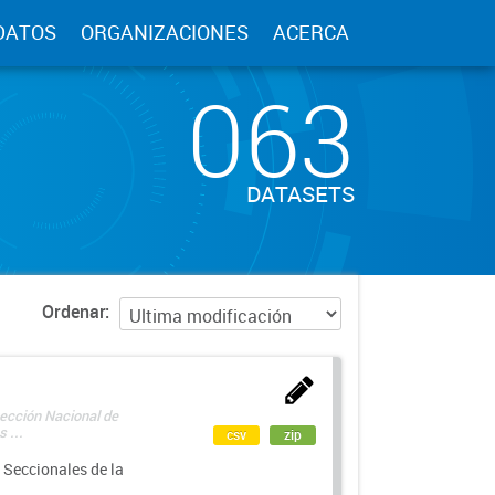
DATOS
ORGANIZACIONES
ACERCA
063
DATASETS
Ordenar
rección Nacional de
 ...
csv
zip
 Seccionales de la