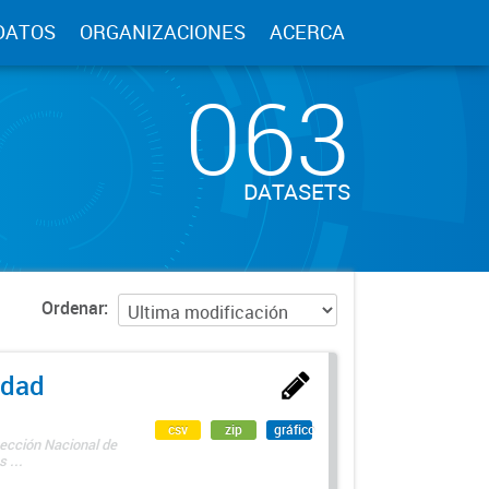
DATOS
ORGANIZACIONES
ACERCA
063
DATASETS
Ordenar
edad
csv
zip
gráfico
rección Nacional de
 ...