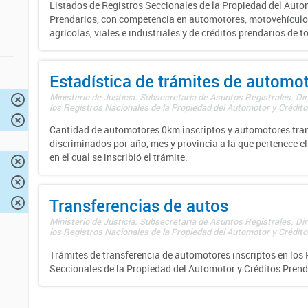
Listados de Registros Seccionales de la Propiedad del Auto
Prendarios, con competencia en automotores, motovehículo
agrícolas, viales e industriales y de créditos prendarios de to
Estadística de trámites de automo
Ministerio de Justicia. Subsecretaría de Asuntos Registrales. Di
los Registros Nacionales de la Propiedad del Automotor y Créditos
Cantidad de automotores 0km inscriptos y automotores tran
discriminados por año, mes y provincia a la que pertenece el
en el cual se inscribió el trámite.
Transferencias de autos
Ministerio de Justicia. Subsecretaría de Asuntos Registrales. Di
los Registros Nacionales de la Propiedad del Automotor y Créditos
Trámites de transferencia de automotores inscriptos en los 
Seccionales de la Propiedad del Automotor y Créditos Prend