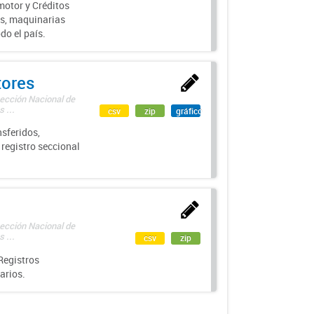
motor y Créditos
s, maquinarias
do el país.
tores
rección Nacional de
 ...
csv
zip
gráfico
sferidos,
 registro seccional
rección Nacional de
 ...
csv
zip
Registros
arios.