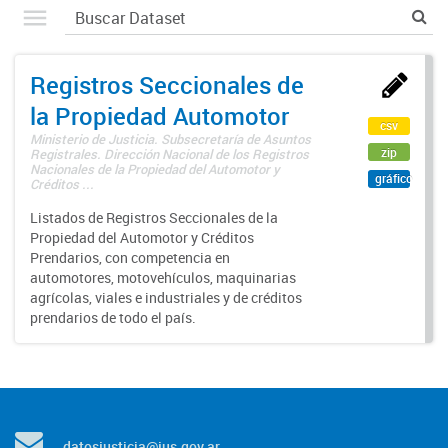
Registros Seccionales de
la Propiedad Automotor
csv
Ministerio de Justicia. Subsecretaría de Asuntos
zip
Registrales. Dirección Nacional de los Registros
Nacionales de la Propiedad del Automotor y
gráfico
Créditos ...
Listados de Registros Seccionales de la
Propiedad del Automotor y Créditos
Prendarios, con competencia en
automotores, motovehículos, maquinarias
agrícolas, viales e industriales y de créditos
prendarios de todo el país.
datosjusticia@jus.gov.ar