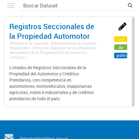
Registros Seccionales de
la Propiedad Automotor
csv
Ministerio de Justicia. Subsecretaría de Asuntos
zip
Registrales. Dirección Nacional de los Registros
Nacionales de la Propiedad del Automotor y
gráfico
Créditos ...
Listados de Registros Seccionales de la
Propiedad del Automotor y Créditos
Prendarios, con competencia en
automotores, motovehículos, maquinarias
agrícolas, viales e industriales y de créditos
prendarios de todo el país.
datosjusticia@jus.gov.ar