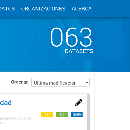
DATOS
ORGANIZACIONES
ACERCA
063
DATASETS
Ordenar
edad
csv
zip
gráfico
rección Nacional de
 ...