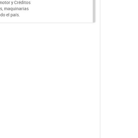
motor y Créditos
s, maquinarias
do el país.