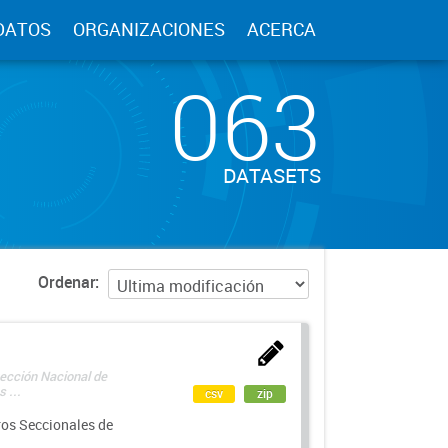
DATOS
ORGANIZACIONES
ACERCA
063
DATASETS
Ordenar
rección Nacional de
 ...
csv
zip
ros Seccionales de