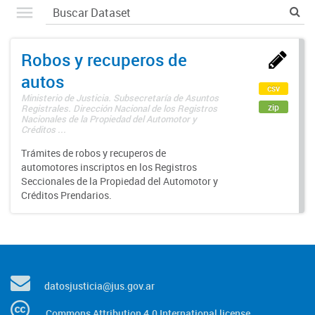
Robos y recuperos de
autos
csv
Ministerio de Justicia. Subsecretaría de Asuntos
zip
Registrales. Dirección Nacional de los Registros
Nacionales de la Propiedad del Automotor y
Créditos ...
Trámites de robos y recuperos de
automotores inscriptos en los Registros
Seccionales de la Propiedad del Automotor y
Créditos Prendarios.
datosjusticia@jus.gov.ar
Commons Attribution 4.0 International license