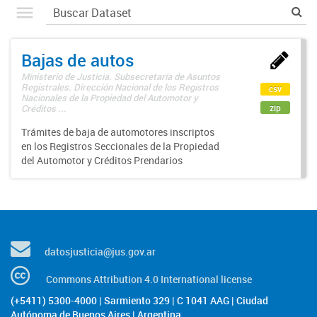
Bajas de autos
Ministerio de Justicia. Subsecretaría de Asuntos
Registrales. Dirección Nacional de los Registros
csv
Nacionales de la Propiedad del Automotor y
zip
Créditos ...
Trámites de baja de automotores inscriptos
en los Registros Seccionales de la Propiedad
del Automotor y Créditos Prendarios
datosjusticia@jus.gov.ar
Commons Attribution 4.0 International license
(+5411) 5300-4000 | Sarmiento 329 | C 1041 AAG | Ciudad
Autónoma de Buenos Aires | Argentina