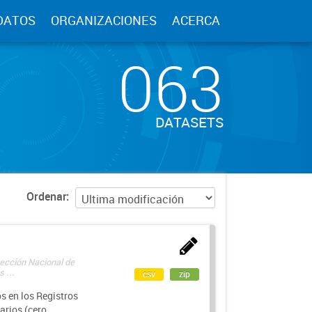
DATOS
ORGANIZACIONES
ACERCA
063
DATASETS
Ordenar
rección Nacional de
 ...
csv
zip
s en los Registros
arios (cero