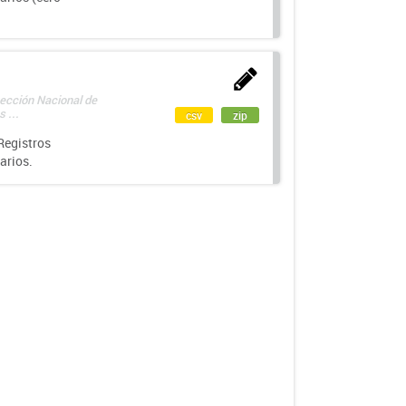
rección Nacional de
 ...
csv
zip
Registros
arios.