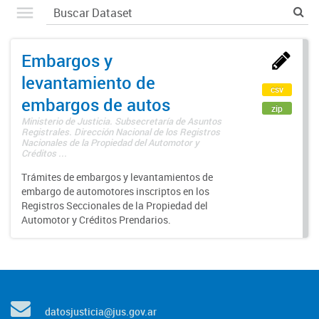
Embargos y
levantamiento de
csv
embargos de autos
zip
Ministerio de Justicia. Subsecretaría de Asuntos
Registrales. Dirección Nacional de los Registros
Nacionales de la Propiedad del Automotor y
Créditos ...
Trámites de embargos y levantamientos de
embargo de automotores inscriptos en los
Registros Seccionales de la Propiedad del
Automotor y Créditos Prendarios.
datosjusticia@jus.gov.ar