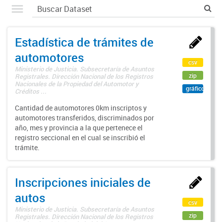
Estadística de trámites de
automotores
csv
Ministerio de Justicia. Subsecretaría de Asuntos
zip
Registrales. Dirección Nacional de los Registros
Nacionales de la Propiedad del Automotor y
gráfico
Créditos ...
Cantidad de automotores 0km inscriptos y
automotores transferidos, discriminados por
año, mes y provincia a la que pertenece el
registro seccional en el cual se inscribió el
trámite.
Inscripciones iniciales de
autos
csv
Ministerio de Justicia. Subsecretaría de Asuntos
zip
Registrales. Dirección Nacional de los Registros